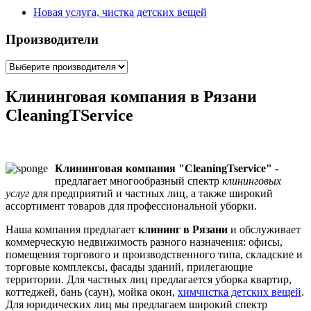
Мы используем
Новая услуга, чистка детских вещей
только
Производители
профессиональные
Клининговая компания в Рязани
CleaningTService
Чистящие
Клининговая компания "CleaningTservice"
-
предлагает многообразный спектр
клининговых
средства
услуг
для предприятий и частных лиц, а также широкий
ассортимент товаров для профессиональной уборки.
Наша компания предлагает
клининг в Рязани
и обслуживает
коммерческую недвижимость разного назначения: офисы,
помещения торгового и производственного типа, складские и
торговые комплексы, фасады зданий, прилегающие
территории. Для частных лиц предлагается уборка квартир,
Услуги клининга профессиональными чистящими
коттеджей, бань (саун), мойка окон,
химчистка детских вещей
.
средствами
Для юридических лиц мы предлагаем широкий спектр