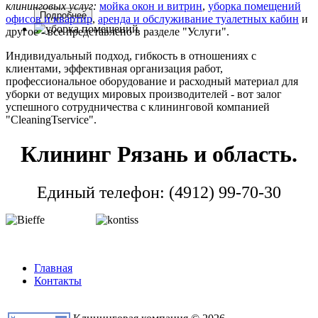
клининговых услуг:
мойка окон и витрин
,
уборка помещений
Подробнее
офисов и квартир
,
аренда и обслуживание туалетных кабин
и
другое - все представлено в разделе "Услуги".
Индивидуальный подход, гибкость в отношениях с
Профессиональная
клиентами, эффективная организация работ,
профессиональное оборудование и расходный материал для
уборки от ведущих мировых производителей - вот залог
успешного сотрудничества с клининговой компанией
"CleaningTservice".
Уборка
Клининг Рязань и область.
Единый телефон: (4912) 99-70-30
помещений
Главная
Контакты
Профессиональная уборка офисных, жилых и
производственных помещений